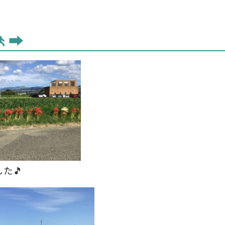
➡️
た🎵