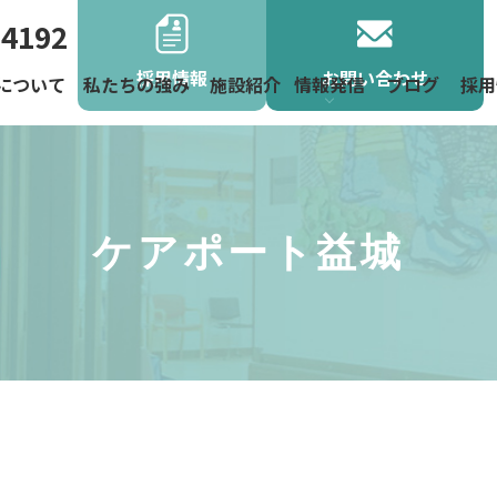
-4192
採用情報
お問い合わせ
について
私たちの強み
施設紹介
情報発信
ブログ
採用
よくあるご
お役立ち情
お知らせ
地域活動
ニュース
ケアポート益城