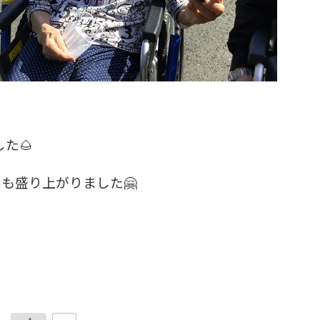
た🌰
も盛り上がりました🤗