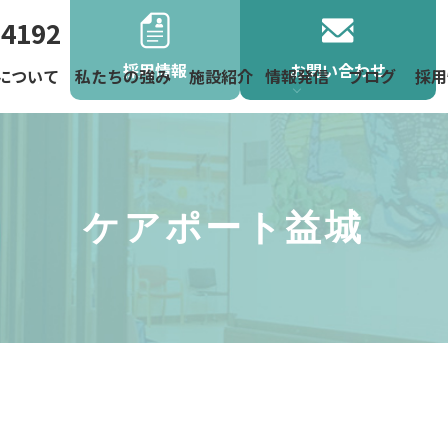
-4192
採用情報
お問い合わせ
について
私たちの強み
施設紹介
情報発信
ブログ
採用
よくあるご
お役立ち情
お知らせ
地域活動
ニュース
ケアポート益城