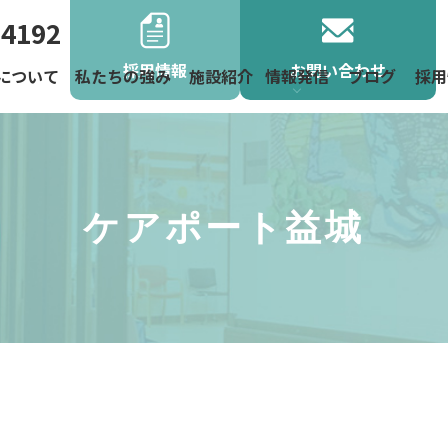
-4192
採用情報
お問い合わせ
について
私たちの強み
施設紹介
情報発信
ブログ
採用
よくあるご
お役立ち情
お知らせ
地域活動
ニュース
ケアポート益城