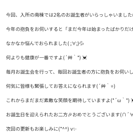
今回、入所の南棟では2名のお誕生者がいらっしゃいました(∩´
今年の抱負をお伺いすると「まだ今年は始まったばかりだ
なかなか悩んでおられました( ;∀;)💦
何よりも健康が一番ですよ(´艸｀*) 💓
毎月お誕生会を行って、毎回お誕生者の方に抱負をお伺いしてお
何気に皆様も緊張してお答えになられます(´艸｀⭐)
これからまだまだ素敵な笑顔を期待していますよ(*´ω｀*) 
お誕生日を迎えられたお二方🎉おめでとうございます(∩´∀｀
次回の更新もお楽しみに(*^^) v✨