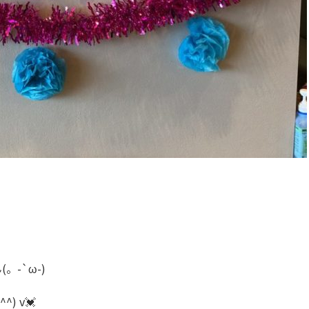
-`ω-)
 v💓