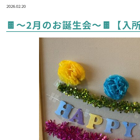
2026.02.20
🍫～2月のお誕生会～🍫【入