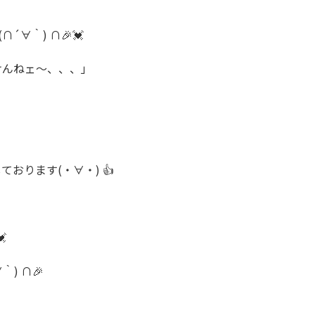
∀｀) ∩🎉💓
けんねェ～、、、」
ります(・∀・) 👍

) ∩🎉