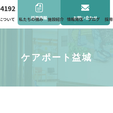
-4192
採用情報
お問い合わせ
について
私たちの強み
施設紹介
情報発信
ブログ
採用
よくあるご
お役立ち情
お知らせ
地域活動
ニュース
ケアポート益城