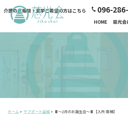
096-286
介護のご相談・見学ご希望の方はこちら
HOME
慈光会
ホーム
>
ケアポート益城
>
🍫～2月のお誕生会～🍫【入所 南棟】