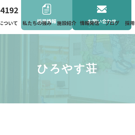
-4192
採用情報
お問い合わせ
について
私たちの強み
施設紹介
情報発信
ブログ
採用
よくあるご
お役立ち情
お知らせ
地域活動
ニュース
ひろやす荘