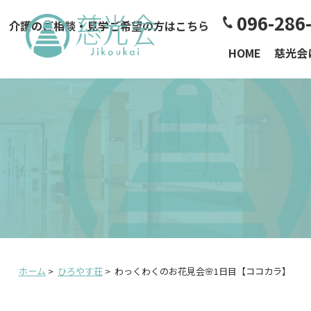
096-286
介護のご相談・見学ご希望の方はこちら
HOME
慈光会
ホーム
>
ひろやす荘
>
わっくわくのお花見会🌸1日目【ココカラ】