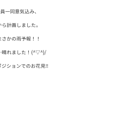
職員一同意気込み、
から計画しました。
まさかの雨予報！！
れました！(^▽^)/
ポジションでのお花見‼