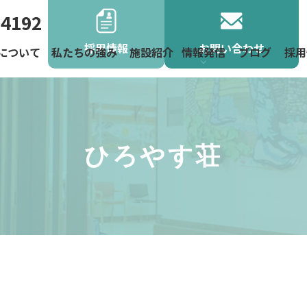
-4192
採用情報
お問い合わせ
について
私たちの強み
施設紹介
情報発信
ブログ
採用
よくあるご
お役立ち情
お知らせ
地域活動
ニュース
ひろやす荘