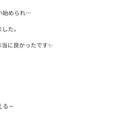
い始められ…
ました。
本当に良かったです✨
える～