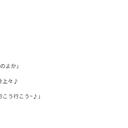
ちのよか」
分上々♪
行こう行こう~♪」