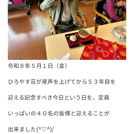
令和８年５月１日（金）
ひろやす荘が産声を上げてから
５３年目を
迎える記念すべき今日という日を、
定員
いっぱいの
４０名の皆様と迎える
ことが
出来ました(^▽^)/