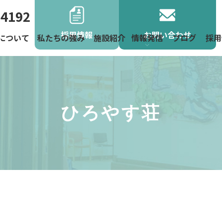
-4192
採用情報
お問い合わせ
について
私たちの強み
施設紹介
情報発信
ブログ
採用
よくあるご
お役立ち情
お知らせ
地域活動
ニュース
ひろやす荘